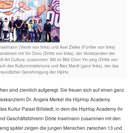
selmann (Vierte von links) und Axel Zielke (Fünfter von links)
derem mit Viv Chou (Dritte von links), der Vorsitzenden der
ti Art Culture
, zusammen. Mit im Bild Chen Yin-ying (Dritte von
usch des Kulturministeriums und Alex Mardi (ganz links), der das
t freundlicher Genehmigung der HipHo
hen sind ziemlich aufgeregt. Sie freuen sich auf einen ganz
deskanzlerin Dr. Angela Merkel die HipHop Academy
s Kultur Palast Billstedt, in dem die HipHop Academy ihr
 und Geschäftsführerin Dörte Inselmann zusammen mit den
enig später zeigen die jungen Menschen zwischen 13 und