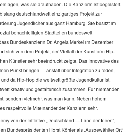
inlagen, was sie draufhaben. Die Kanzlerin ist begeistert.
slang deutschlandweit einzigartiges Projekt zur
förderung Jugendlicher aus ganz Hamburg. Sie besitzt im
sozial benachteiligten Stadtteilen bundesweit
, dass Bundeskanzlerin Dr. Angela Merkel im Dezember
sich von dem Projekt, der Vielfalt der Kunstform Hip-
hen Künstler sehr beeindruckt zeigte. Das Innovative des
inen Punkt bringen — anstatt über Integration zu reden,
 und da Hip-Hop die weltweit größte Jugendkultur ist,
ltweit kreativ und gestalterisch zusammen. Für niemanden
mt, sondern vielmehr, was man kann. Neben hohem
s respektvolle Miteinander der Kanzlerin sehr.
my von der Initiative „Deutschland — Land der Ideen“,
gen Bundespräsidenten Horst Köhler als „Ausgewählter Ort“