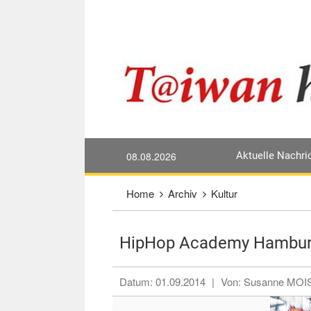
Direkt weiter zum Haupt-Inhalt
:::
08.08.2026
Aktuelle Nachri
:::
Home
Archiv
Kultur
HipHop Academy Hambur
Datum:
01.09.2014
|
Von:
Susanne MOIS