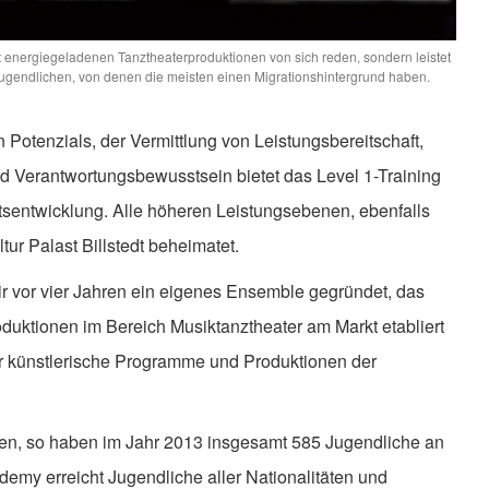
energiegeladenen Tanztheaterproduktionen von sich reden, sondern leistet
 Jugendlichen, von denen die meisten einen Migrationshintergrund haben.
otenzials, der Vermittlung von Leistungsbereitschaft,
nd Verantwortungsbewusstsein bietet das Level 1-Training
itsentwicklung. Alle höheren Leistungsebenen, ebenfalls
tur Palast Billstedt beheimatet.
r vor vier Jahren ein eigenes Ensemble gegründet, das
roduktionen im Bereich Musiktanztheater am Markt etabliert
 für künstlerische Programme und Produktionen der
n, so haben im Jahr 2013 insgesamt 585 Jugendliche an
emy erreicht Jugendliche aller Nationalitäten und