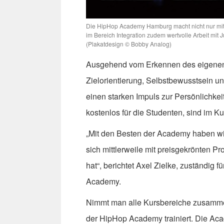
Die HipHop Academy Hamburg macht nicht nur mit 
im Bereich Integration zudem wertvolle Arbeit mit
(Plakatdesign © Bobby Analog)
Ausgehend vom Erkennen des eigenen P
Zielorientierung, Selbstbewusstsein u
einen starken Impuls zur Persönlichke
kostenlos für die Studenten, sind im Kul
„Mit den Besten der Academy haben wi
sich mittlerweile mit preisgekrönten P
hat“, berichtet Axel Zielke, zuständig
Academy.
Nimmt man alle Kursbereiche zusamme
der HipHop Academy trainiert. Die Acad