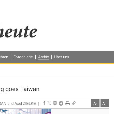
chten
Fotogalerie
Archiv
Über uns
g goes Taiwan
AN und Axel ZIELKE
|
A-
A+