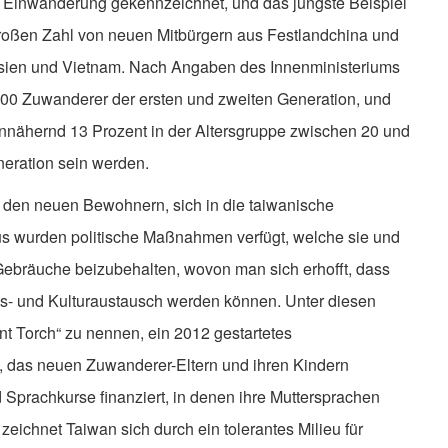
 Einwanderung gekennzeichnet, und das jüngste Beispiel
 großen Zahl von neuen Mitbürgern aus Festlandchina und
esien und Vietnam. Nach Angaben des Innenministeriums
000 Zuwanderer der ersten und zweiten Generation, und
nnähernd 13 Prozent in der Altersgruppe zwischen 20 und
eration sein werden.
t den neuen Bewohnern, sich in die taiwanische
us wurden politische Maßnahmen verfügt, welche sie und
 Gebräuche beizubehalten, wovon man sich erhofft, dass
ts- und Kulturaustausch werden können. Unter diesen
ant Torch“ zu nennen, ein 2012 gestartetes
 das neuen Zuwanderer-Eltern und ihren Kindern
 Sprachkurse finanziert, in denen ihre Muttersprachen
eichnet Taiwan sich durch ein tolerantes Milieu für