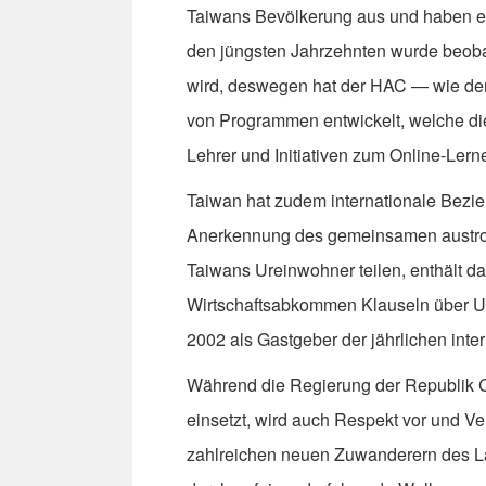
Taiwans Bevölkerung aus und haben ei
den jüngsten Jahrzehnten wurde beoba
wird, deswegen hat der HAC — wie der
von Programmen entwickelt, welche di
Lehrer und Initiativen zum Online-Lern
Taiwan hat zudem internationale Bezi
Anerkennung des gemeinsamen austron
Taiwans Ureinwohner teilen, enthält 
Wirtschaftsabkommen Klauseln über Ur
2002 als Gastgeber der jährlichen inte
Während die Regierung der Republik Ch
einsetzt, wird auch Respekt vor und Ver
zahlreichen neuen Zuwanderern des La