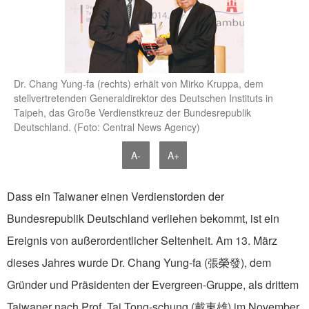
Dr. Chang Yung-fa (rechts) erhält von Mirko Kruppa, dem
stellvertretenden Generaldirektor des Deutschen Instituts in
Taipeh, das Gro­ße Verdienstkreuz der Bundesrepublik
Deutschland. (Foto: Central News Agency)
A-
A+
Dass ein Taiwaner einen Verdienstorden der
Bundesrepublik Deutschland verliehen be­kommt, ist ein
Ereignis von außerordentlicher Seltenheit. Am 13. März
dieses Jahres wurde Dr. Chang Yung-fa (張榮發), dem
Gründer und Präsi­denten der Evergreen-Gruppe, als drittem
Taiwaner nach Prof. Tai Tong-schung (戴東雄) im November