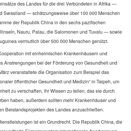
nsätze des Landes für die drei Verbündeten in Afrika —
nd Swasiland — schätzungsweise über 100 000 Menschen
ramme der Republik China in den sechs pazifischen
allinseln, Nauru, Palau, die Salomonen und Tuvalu — sowie
euguinea vermutlich über 500 000 Menschen genützt.
Kooperation mit einheimischen Krankenhäusern und
ans Anstrengungen bei der Förderung von Gesundheit und
März veranstaltete die Organisation zum Beispiel das
ionaler öffentlicher Gesundheit und Medizin“ in Taipeh, um
heit zu verschaffen, ihr Wissen zu teilen, das sie durch
rben haben, außerdem sollten mehr Krankenhäuser und
den Beistandsprojekten des Landes anzuschließen.
nstleistungen ist ein Grundrecht. Die Republik China, die