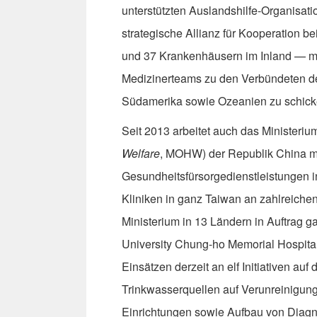
unterstützten Auslandshilfe-Organisati
strategische Allianz für Kooperation 
und 37 Krankenhäusern im Inland — mi
Medizinerteams zu den Verbündeten der 
Südamerika sowie Ozeanien zu schick
Seit 2013 arbeitet auch das Ministeriu
Welfare
, MOHW) der Republik China mi
Gesundheitsfürsorgedienstleistungen i
Kliniken in ganz Taiwan an zahlreichen
Ministerium in 13 Ländern in Auftrag g
University Chung-ho Memorial Hospital
Einsätzen derzeit an elf Initiativen 
Trinkwasserquellen auf Verunreinigun
Einrichtungen sowie Aufbau von Diagno