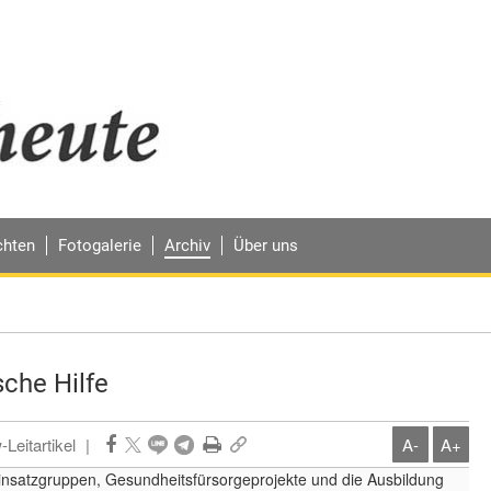
chten
Fotogalerie
Archiv
Über uns
sche Hilfe
Leitartikel
|
A-
A+