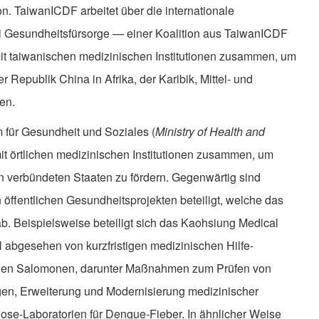
on. TaiwanICDF arbeitet über die internationale
bei Gesundheitsfürsorge — einer Koalition aus TaiwanICDF
t taiwanischen medizinischen Institutionen zusammen, um
Republik China in Afrika, der Karibik, Mittel- und
en.
m für Gesundheit und Soziales (
Ministry of Health and
t örtlichen medizinischen Institutionen zusammen, um
n verbündeten Staaten zu fördern. Gegenwärtig sind
 öffentlichen Gesundheitsprojekten beteiligt, welche das
ab. Beispielsweise beteiligt sich das Kaohsiung Medical
 abgesehen von kurzfristigen medizinischen Hilfe-
auf den Salomonen, darunter Maßnahmen zum Prüfen von
gen, Erweiterung und Modernisierung medizinischer
se-Laboratorien für Dengue-Fieber. In ähnlicher Weise