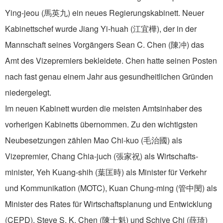
Ying-jeou (馬英九) ein neues Regierungskabinett. Neuer
Kabinettschef wurde Jiang Yi-huah (江宜樺), der in der
Mannschaft seines Vorgängers Sean C. Chen (陳冲) das
Amt des Vizepremiers bekleidete. Chen hatte seinen Posten
nach fast genau einem Jahr aus gesundheitlichen Gründen
niedergelegt.
Im neuen Kabinett wurden die meisten Amtsinhaber des
vorherigen Kabinetts übernommen. Zu den wichtigsten
Neubesetzungen zählen Mao Chi-kuo (毛治國) als
Vizepremier, Chang Chia-juch (張家祝) als Wirtschafts­
minister, Yeh Kuang-shih (葉匡時) als Minister für Verkehr
und Kommunikation (MOTC), Kuan Chung-ming (管中閔) als
Minister des Rates für Wirtschaftsplanung und Entwicklung
(CEPD), Steve S. K. Chen (陳士魁) und Schive Chi (薛琦)