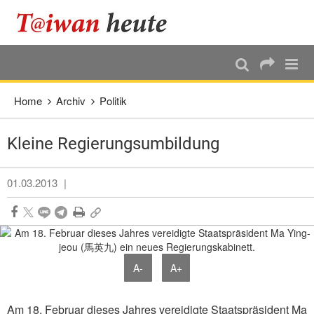
:::
Direkt weiter zum Haupt-Inhalt
:::
Home
Archiv
Politik
Kleine Regierungsumbildung
01.03.2013
|
A-
A+
Am 18. Februar dieses Jahres vereidigte Staatspräsident Ma