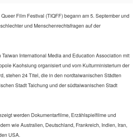
l Queer Film Festival (TIQFF) begann am 5. September und
eschlechter und Menschenrechtsfragen auf der
Taiwan International Media and Education Association mit
opole Kaohsiung organisiert und vom Kulturministerium der
rd, stehen 24 Titel, die in den nordtaiwanischen Städten
ischen Stadt Taichung und der südtaiwanischen Stadt
gezeigt werden Dokumentarfilme, Erzählspielfilme und
rn wie Australien, Deutschland, Frankreich, Indien, Iran,
 den USA.