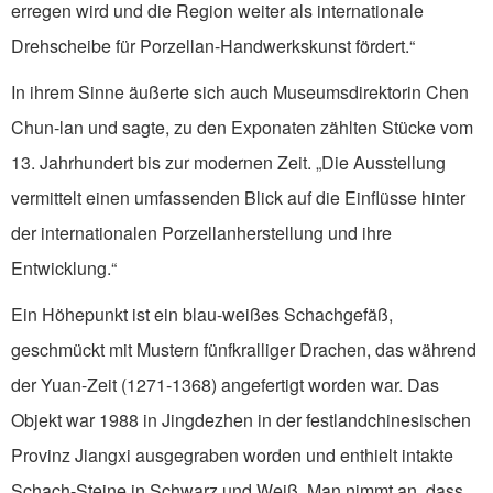
erregen wird und die Region weiter als internationale
Drehscheibe für Porzellan-Handwerkskunst fördert.“
In ihrem Sinne äußerte sich auch Museumsdirektorin Chen
Chun-lan und sagte, zu den Exponaten zählten Stücke vom
13. Jahrhundert bis zur modernen Zeit. „Die Ausstellung
vermittelt einen umfassenden Blick auf die Einflüsse hinter
der internationalen Porzellanherstellung und ihre
Entwicklung.“
Ein Höhepunkt ist ein blau-weißes Schachgefäß,
geschmückt mit Mustern fünfkralliger Drachen, das während
der Yuan-Zeit (1271-1368) angefertigt worden war. Das
Objekt war 1988 in Jingdezhen in der festlandchinesischen
Provinz Jiangxi ausgegraben worden und enthielt intakte
Schach-Steine in Schwarz und Weiß. Man nimmt an, dass