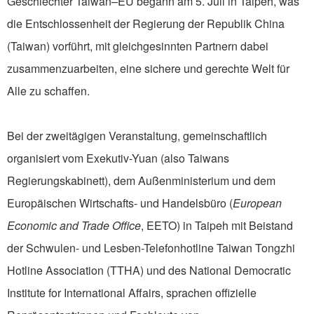
Geschlechter Taiwan–EU begann am 5. Juli in Taipeh, was
die Entschlossenheit der Regierung der Republik China
(Taiwan) vorführt, mit gleichgesinnten Partnern dabei
zusammenzuarbeiten, eine sichere und gerechte Welt für
Alle zu schaffen.
Bei der zweitägigen Veranstaltung, gemeinschaftlich
organisiert vom Exekutiv-Yuan (also Taiwans
Regierungskabinett), dem Außenministerium und dem
Europäischen Wirtschafts- und Handelsbüro (
European
Economic and Trade Office
, EETO) in Taipeh mit Beistand
der Schwulen- und Lesben-Telefonhotline Taiwan Tongzhi
Hotline Association (TTHA) und des National Democratic
Institute for International Affairs, sprachen offizielle