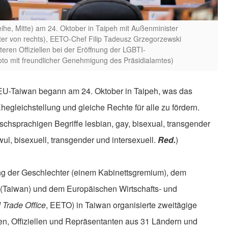
ihe, Mitte) am 24. Oktober in Taipeh mit Außenminister
ter von rechts), EETO-Chef Filip Tadeusz Grzegorzewski
teren Offiziellen bei der Eröffnung der LGBTI-
o mit freundlicher Genehmigung des Präsidialamtes)
U-Taiwan begann am 24. Oktober in Taipeh, was das
hegleichstellung und gleiche Rechte für alle zu fördern.
ischsprachigen Begriffe lesbian, gay, bisexual, transgender
ul, bisexuell, transgender und intersexuell.
Red.
)
ng der Geschlechter (einem Kabinettsgremium), dem
(Taiwan) und dem Europäischen Wirtschafts- und
Trade Office
, EETO) in Taiwan organisierte zweitägige
en, Offiziellen und Repräsentanten aus 31 Ländern und