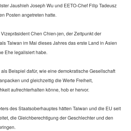
inister Jaushieh Joseph Wu und EETO-Chef Filip Tadeusz
n Posten angetreten hatte.
 Vizepräsident Chen Chien-jen, der Zeitpunkt der
 als Taiwan im Mai dieses Jahres das erste Land in Asien
e Ehe legalisiert habe.
ls Beispiel dafür, wie eine demokratische Gesellschaft
packen und gleichzeitig die Werte Freiheit,
keit aufrechterhalten könne, hob er hervor.
ters des Staatsoberhauptes hätten Taiwan und die EU seit
et, die Gleichberechtigung der Geschlechter und den
ringen.