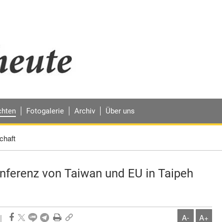
chten
Fotogalerie
Archiv
Über uns
chaft
ferenz von Taiwan und EU in Taipeh
|
A-
A+