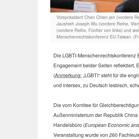
Vizepräsident Chen Chien-jen (vordere Re
Jaushieh Joseph Wu (vordere Reihe, Vier
(vordere Reihe, Fünfter von links) und wei
Menschenrechtskonferenz EU-Taiwan. (Fot
Die LGBTI-Menschenrechtskonferenz E
Engagement beider Seiten reflektiert, E
(
Anmerkung:
„LGBTI“ steht für die engl
und intersex, zu Deutsch lesbisch, schw
Die vom Komitee für Gleichberechtigu
Außenministerium der Republik China 
Handelsbüro (
European Economic and 
Veranstaltung wurde von 260 Fachleut