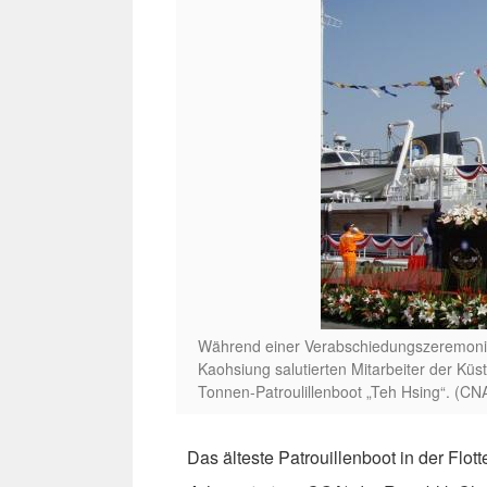
Während einer Verabschiedungszeremonie
Kaohsiung salutierten Mitarbeiter der K
Tonnen-Patroulillenboot „Teh Hsing“. (CN
Das älteste Patrouillenboot in der Flo