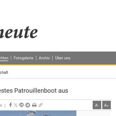
chten
Fotogalerie
Archiv
Über uns
chaft
stes Patrouillenboot aus
n
|
A-
A+