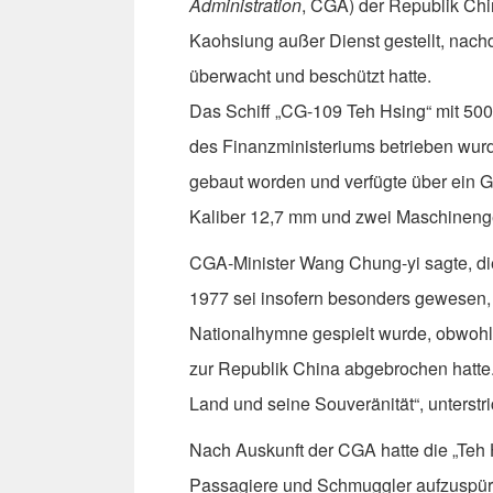
Administration
, CGA) der Republik Chi
Kaohsiung außer Dienst gestellt, nac
überwacht und beschützt hatte.
Das Schiff „CG-109 Teh Hsing“ mit 500 
des Finanzministeriums betrieben wurd
gebaut worden und verfügte über ein Ge
Kaliber 12,7 mm und zwei Maschineng
CGA-Minister Wang Chung-yi sagte, die
1977 sei insofern besonders gewesen, 
Nationalhymne gespielt wurde, obwohl
zur Republik China abgebrochen hatte
Land und seine Souveränität“, unterstr
Nach Auskunft der CGA hatte die „Teh H
Passagiere und Schmuggler aufzuspür