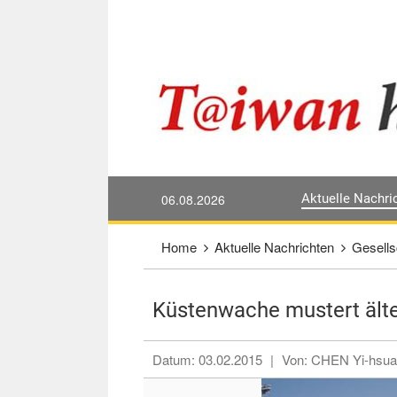
Direkt weiter zum Haupt-Inhalt
:::
06.08.2026
Aktuelle Nachri
:::
Home
Aktuelle Nachrichten
Gesells
Küstenwache mustert älte
Datum:
03.02.2015
|
Von:
CHEN Yi-hsua