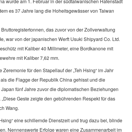
na wurde am 1. Februar in der südtaiwanischen Hafenstadt
hdem es 37 Jahre lang die Hoheitsgewässer von Taiwan
Bruttoregistertonnen, das zuvor von der Zollverwaltung
e, war von der japanischen Werft Usuki Shipyard Co. Ltd.
schütz mit Kaliber 40 Millimeter, eine Bordkanone mit
ewehre mit Kaliber 7,62 mm.
 Zeremonie für den Stapellauf der „Teh Hsing“ im Jahr
als die Flagge der Republik China gehisst und die
 Japan fünf Jahre zuvor die diplomatischen Beziehungen
. „Diese Geste zeigte den gebührenden Respekt für das
ich Wang.
sing“ eine schillernde Dienstzeit und trug dazu bei, blinde
en. Nennenswerte Erfolge waren eine Zusammenarbeit im