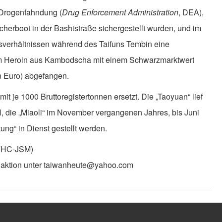
 Drogenfahndung (
Drug Enforcement Administration
, DEA),
cherboot in der Bashistraße sichergestellt wurden, und im
sverhältnissen während des Taifuns Tembin eine
em Heroin aus Kambodscha mit einem Schwarzmarktwert
en Euro) abgefangen.
mit je 1000 Bruttoregistertonnen ersetzt. Die „Taoyuan“ lief
, die „Miaoli“ im November vergangenen Jahres, bis Juni
tung“ in Dienst gestellt werden.
(YHC-JSM)
daktion unter taiwanheute@yahoo.com