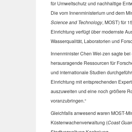
für Umweltschutz und nachhaltige Ent
Die vom Innenministerium und dem Mini
Science and Technology
, MOST) für 1
Einrichtung verfügt über modernste A
Wasserqualität, Laboratorien und Fors
Innenminister Chen Wei-zen sagte bei
herausragende Ressourcen für Forsche
und internationale Studien durchgefüh
Einrichtung mit entsprechenden Exper
auszuweiten und eine noch größere Ro
voranzubringen.“
Gleichfalls anwesend waren MOST-Mini
Küstenwachenverwaltung (
Coast Guard
Stadtverwaltung Kaohsiung.