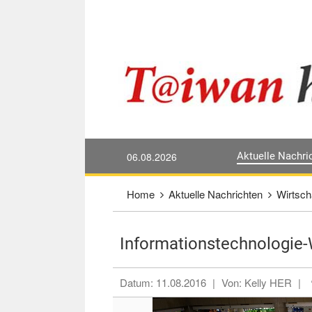
Direkt weiter zum Haupt-Inhalt
:::
06.08.2026
Aktuelle Nachri
:::
Home
Aktuelle Nachrichten
Wirtsch
Informationstechnologie-
Datum:
11.08.2016
|
Von:
Kelly HER
|