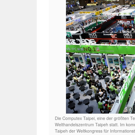
Die Computex Taipei, eine der größten Tec
Welthandelszentrum Taipeh statt. Im kom
Taipeh der Weltkongress für Informationst