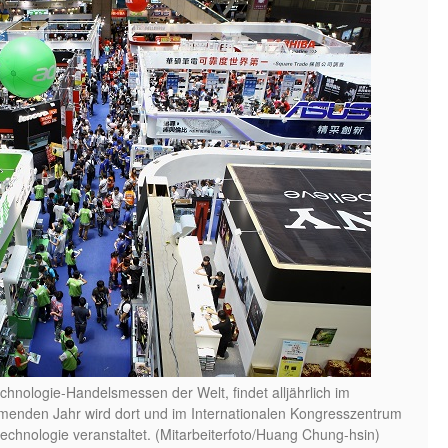
hnologie-Handelsmessen der Welt, findet alljährlich im
menden Jahr wird dort und im Internationalen Kongresszentrum
echnologie veranstaltet. (Mitarbeiterfoto/Huang Chung-hsin)