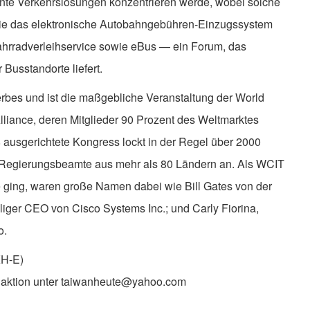
gente Verkehrslösungen konzentrieren werde, wobei solche
e das elektronische Autobahngebühren-Einzugssystem
ahrradverleihservice sowie eBus — ein Forum, das
Busstandorte liefert.
rbes und ist die maßgebliche Veranstaltung der World
lliance, deren Mitglieder 90 Prozent des Weltmarktes
ausgerichtete Kongress lockt in der Regel über 2000
Regierungsbeamte aus mehr als 80 Ländern an. Als WCIT
 ging, waren große Namen dabei wie Bill Gates von der
iger CEO von Cisco Systems Inc.; und Carly Fiorina,
o.
KH-E)
daktion unter taiwanheute@yahoo.com