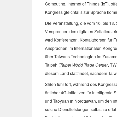
Computing, Internet of Things (IoT), 
Kongress gleichfalls zur Sprache kom
Die Veranstaltung, die vom 10. bis 13
Versprechen des digitalen Zeitalters e
wird Konferenzen, Kontaktbörsen für F
Ansprachen im Internationalen Kongre
über Taiwans Technologien im Zusamme
Taipeh (
Taipei World Trade Center
, TW
diesem Land stattfindet, nachdem Tai
Shieh fuhr fort, während des Kongress
örtlicher 4G-Initiativen für intelligent
und Taoyuan in Nordtaiwan, um den int
solche Dienstleistungen selbst zu erfahr