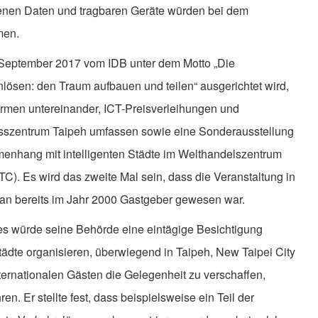
offenen Daten und tragbaren Geräte würden bei dem
men.
. September 2017 vom IDB unter dem Motto „Die
inlösen: den Traum aufbauen und teilen“ ausgerichtet wird,
irmen untereinander, ICT-Preisverleihungen und
sszentrum Taipeh umfassen sowie eine Sonderausstellung
nhang mit intelligenten Städte im Welthandelszentrum
TC). Es wird das zweite Mal sein, dass die Veranstaltung in
wan bereits im Jahr 2000 Gastgeber gewesen war.
es würde seine Behörde eine eintägige Besichtigung
e Städte organisieren, überwiegend in Taipeh, New Taipei City
ernationalen Gästen die Gelegenheit zu verschaffen,
en. Er stellte fest, dass beispielsweise ein Teil der