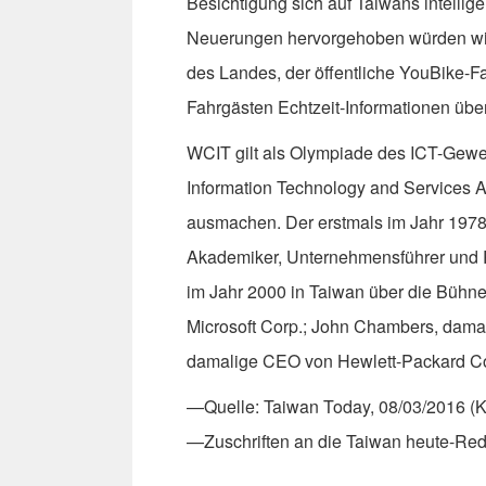
Besichtigung sich auf Taiwans intelli
Neuerungen hervorgehoben würden wi
des Landes, der öffentliche YouBike-F
Fahrgästen Echtzeit-Informationen über 
WCIT gilt als Olympiade des ICT-Gewe
Information Technology and Services A
ausmachen. Der erstmals im Jahr 1978 
Akademiker, Unternehmensführer und 
im Jahr 2000 in Taiwan über die Bühne
Microsoft Corp.; John Chambers, damal
damalige CEO von Hewlett-Packard C
—Quelle: Taiwan Today, 08/03/2016 (
—Zuschriften an die Taiwan heute-Re