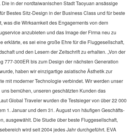
t. Die in der nordtaiwanischen Stadt Taoyuan ansässige
ür Bestes Sitz-Design in der Business Class und für beste
et, was die Wirksamkeit des Engagements von dem
lugservice anzubieten und das Image der Firma neu zu
erklärte, es sei eine große Ehre für die Fluggesellschaft,
chaft und den Lesern der Zeitschrift zu erhalten. „Von der
ng 777-300ER bis zum Design der nächsten Generation
wurde, haben wir einzigartige asiatische Ästhetik zur
ente mit moderner Technologie verbindet. Wir werden unser
nd uns bemühen, unseren geschätzten Kunden das
Laut Global Traveler wurden die Testsieger von über 22 000
dem 1. Januar und dem 31. August von häufigen Geschäfts-
 ausgewählt. Die Studie über beste Fluggesellschaft,
sebereich wird seit 2004 jedes Jahr durchgeführt. EVA