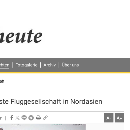
chten
Fotogalerie
Archiv
Über uns
aft
ste Fluggesellschaft in Nordasien
n
|
A-
A+