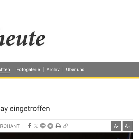
chten
Fotogalerie
Archiv
Über uns
uay eingetroffen
MARCHANT
|
A-
A+