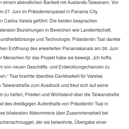
n einem abendlichen Bankett mit Auslands-Taiwanern. Vor
am 27. Juni im Präsidentenpalast in Panama City
 Carlos Varela geführt. Die beiden besprachen
lateralen Beziehungen in Bereichen wie Landwirtschaft,
ndheitsfürsorge und Technologie. Präsidentin Tsai dankte
lichen Eröffnung des erweiterten Panamakanals am 26. Juni
 Menschen für das Projekt habe sie bewegt. „Ich hoffe,
m von neuen Geschäfts- und Entwicklungschancen zu
hen.“ Tsai brachte überdies Dankbarkeit für Varelas
 Taiwanstraße zum Ausdruck und freut sich auf seine
i zu helfen, Frieden und Wohlstand über die Taiwanstraße
 des dreitägigen Aufenthalts von Präsidentin Tsai in
es bilateralen Abkommens über Zusammenarbeit bei
henschmuggel, der sie beiwohnte, Übergabe einer