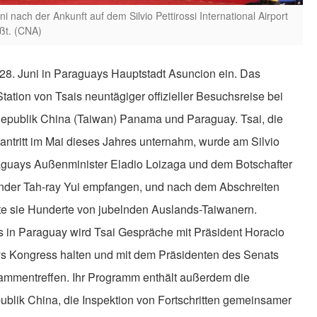
 nach der Ankunft auf dem Silvio Pettirossi International Airport
üßt. (CNA)
 28. Juni in Paraguays Hauptstadt Asuncion ein. Das
tation von Tsais neuntägiger offizieller Besuchsreise bei
epublik China (Taiwan) Panama und Paraguay. Tsai, die
antritt im Mai dieses Jahres unternahm, wurde am Silvio
araguays Außenminister Eladio Loizaga und dem Botschafter
nder Tah-ray Yui empfangen, und nach dem Abschreiten
te sie Hunderte von jubelnden Auslands-Taiwanern.
s in Paraguay wird Tsai Gespräche mit Präsident Horacio
ys Kongress halten und mit dem Präsidenten des Senats
ammentreffen. Ihr Programm enthält außerdem die
ublik China, die Inspektion von Fortschritten gemeinsamer