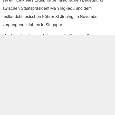
zwischen Staatspräsident Ma Ying-jeou und dem
festlandchinesischen Führer Xi Jinping im November
vergangenen Jahres in Singapur.
„Austausch zwischen Taipeh und Beijing ist seit dem
bahnbrechenden Treffen im Aufwind“, versicherte er. „Der
Probelauf baut auf dieser gesunden Lage der Dinge auf und
folgt auf eine Reihe von Fortschritten im bilateralen
Verhältnis während der vergangenen Monate, darunter der
Einrichtung einer direkten Telefonverbindung zwischen dem
taiwanischen und dem festlandchinesischen Ressortchef für
Angelegenheiten über die Taiwanstraße sowie der
Anmeldung von festlandchinesischen Absolventen von
Junior Colleges an tertiären Lehranstalten in Taiwan.