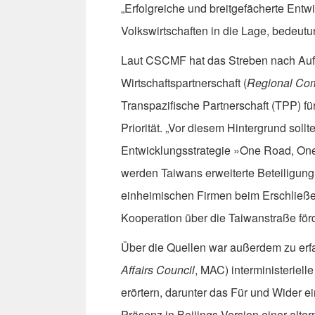
„Erfolgreiche und breitgefächerte Ent
Volkswirtschaften in die Lage, bedeutun
Laut CSCMF hat das Streben nach Au
Wirtschaftspartnerschaft (
Regional Com
Transpazifische Partnerschaft (TPP) fü
Priorität. „Vor diesem Hintergrund sol
Entwicklungsstrategie »One Road, One B
werden Taiwans erweiterte Beteiligung a
einheimischen Firmen beim Erschließe
Kooperation über die Taiwanstraße förd
Über die Quellen war außerdem zu erfa
Affairs Council
, MAC) interministeriel
erörtern, darunter das Für und Wider e
Präsenz in Beijings Version einer alte