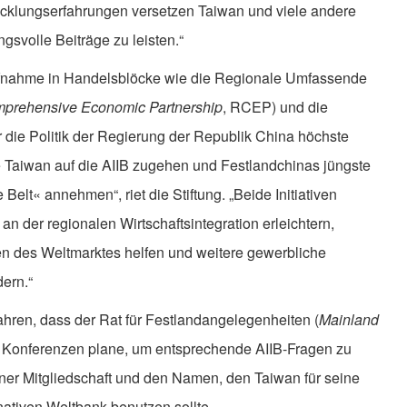
wicklungserfahrungen versetzen Taiwan und viele andere
gsvolle Beiträge zu leisten.“
fnahme in Handelsblöcke wie die Regionale Umfassende
prehensive Economic Partnership
, RCEP) und die
r die Politik der Regierung der Republik China höchste
lte Taiwan auf die AIIB zugehen und Festlandchinas jüngste
elt« annehmen“, riet die Stiftung. „Beide Initiativen
n der regionalen Wirtschaftsintegration erleichtern,
n des Weltmarktes helfen und weitere gewerbliche
ern.“
hren, dass der Rat für Festlandangelegenheiten (
Mainland
le Konferenzen plane, um entsprechende AIIB-Fragen zu
iner Mitgliedschaft und den Namen, den Taiwan für seine
rnativen Weltbank benutzen sollte.