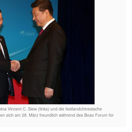
ina Vincent C. Siew (links) und die festlandchinesische
ßten sich am 28. März freundlich während des Boao Forum for