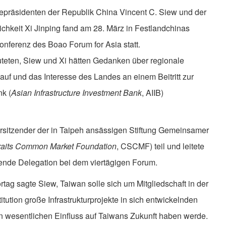
epräsidenten der Republik China Vincent C. Siew und der
chkeit Xi Jinping fand am 28. März in Festlandchinas
nferenz des Boao Forum for Asia statt.
auteten, Siew und Xi hätten Gedanken über regionale
uf und das Interesse des Landes an einem Beitritt zur
nk (
Asian Infrastructure Investment Bank
, AIIB)
itzender der in Taipeh ansässigen Stiftung Gemeinsamer
raits Common Market Foundation
, CSCMF) teil und leitete
nde Delegation bei dem viertägigen Forum.
ag sagte Siew, Taiwan solle sich um Mitgliedschaft in der
tution große Infrastrukturprojekte in sich entwickelnden
en wesentlichen Einfluss auf Taiwans Zukunft haben werde.