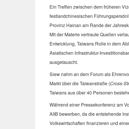
Ein Treffen zwischen dem früheren Viz
festlandchinesischen Führungspersönli
Provinz Hainan am Rande der Jahresko
Mit der Materie vertraute Quellen verl
Entwicklung, Taiwans Rolle in dem Abla
Asiatischen Infrastruktur-Investitionsba
ausgetauscht.
Siew nahm an dem Forum als Ehrenvors
Markt über die Taiwanstraße (
Cross-St
Taiwans aus über 40 Personen bestehe
Während einer Pressekonferenz am Vort
AIIB bewerben, da die entstehende Insti
Volkswirtschaften finanzieren und ein