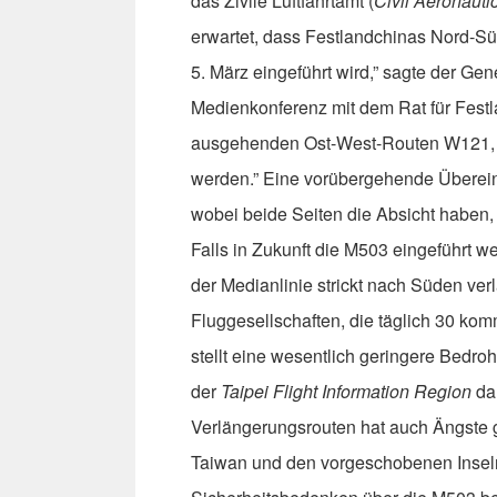
das Zivile Luftfahrtamt (
Civil Aeronauti
erwartet, dass Festlandchinas Nord-S
5. März eingeführt wird,” sagte der Gen
Medienkonferenz mit dem Rat für Fest
ausgehenden Ost-West-Routen W121, 
werden.” Eine vorübergehende Übereink
wobei beide Seiten die Absicht haben, 
Falls in Zukunft die M503 eingeführt we
der Medianlinie strickt nach Süden ve
Fluggesellschaften, die täglich 30 ko
stellt eine wesentlich geringere Bedr
der
Taipei Flight Information Region
dar
Verlängerungsrouten hat auch Ängste g
Taiwan und den vorgeschobenen Insel