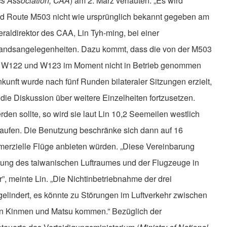
cs Association, CAA
) am 2. März verlauten. „Es wird
üd Route M503 nicht wie ursprünglich bekannt gegeben am
eraldirektor des CAA, Lin Tyh-ming, bei einer
landsangelegenheiten. Dazu kommt, dass die von der M503
W122 und W123 im Moment nicht in Betrieb genommen
unft wurde nach fünf Runden bilateraler Sitzungen erzielt,
die Diskussion über weitere Einzelheiten fortzusetzen.
rden sollte, so wird sie laut Lin 10,2 Seemeilen westlich
rlaufen. Die Benutzung beschränke sich dann auf 16
mmerzielle Flüge anbieten würden. „Diese Vereinbarung
ohung des taiwanischen Luftraumes und der Flugzeuge in
”, meinte Lin. „Die Nichtinbetriebnahme der drei
elindert, es könnte zu Störungen im Luftverkehr zwischen
n Kinmen und Matsu kommen.” Bezüglich der